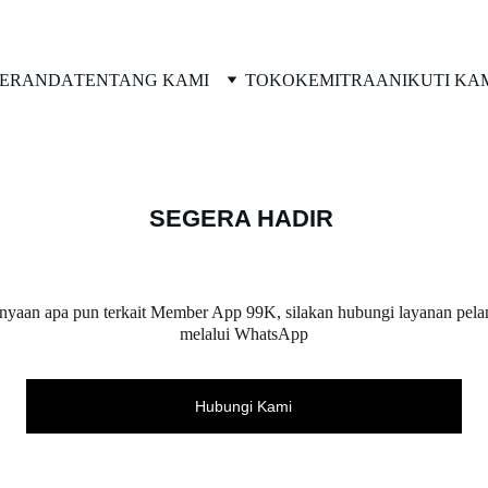
DISKON HINGGA 50%!
ERANDA
TENTANG KAMI
TOKO
KEMITRAAN
IKUTI KA
SEGERA HADIR
nyaan apa pun terkait Member App 99K, silakan hubungi layanan pel
melalui WhatsApp
Hubungi Kami