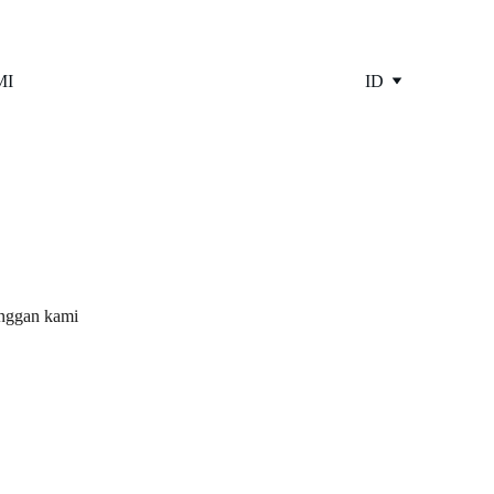
MI
ID
anggan kami 